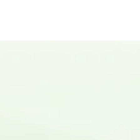
Contacta con nosotros
Para cualquier duda o
consulta estaremos
encantados de atenderte.
Puedes mandarnos un
correo a
info@sulfatin.es
o