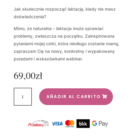
Jak skutecznie rozpocząć laktację, kiedy nie masz
doświadczenia?
Mimo, że naturalna – laktacja może sprawiać
problemy, zwłaszcza na początku. Zainspirowana
pytaniami mojej córki, która niedługo zostanie mamą,
zapraszam Cię na nowy, konkretny i wypakowany
poradami i wskazówkami webinar.
69,00
zł
Laktacyjna
AÑADIR AL CARRITO
Szkoła
Karmienia
–
webinar
(copia)
cantidad